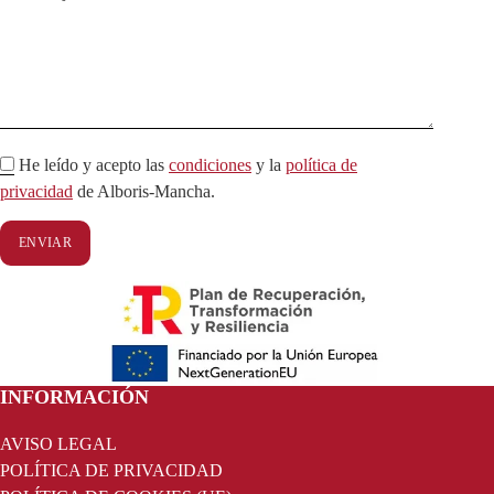
h
i
s
f
i
e
He leído y acepto las
condiciones
y la
política de
l
privacidad
de Alboris-Mancha.
d
e
m
p
t
y
.
FOOTER
INFORMACIÓN
AVISO LEGAL
POLÍTICA DE PRIVACIDAD